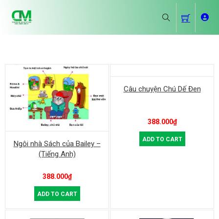
Câu chuyện Chú Dế Đen
388.000
₫
ADD TO CART
Ngôi nhà Sách của Bailey –
(Tiếng Anh)
388.000
₫
ADD TO CART