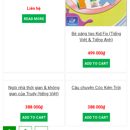
Liên hệ
READ MORE
Bé sáng tạo Kid Fix (Tiếng
Việt & Tiếng Anh)
499.000
₫
ADD TO CART
Ngôi nhà thời gian & không
Câu chuyện Cóc Kiện Trời
gian của Trudy (tiếng Việt)
388.000
₫
388.000
₫
ADD TO CART
ADD TO CART