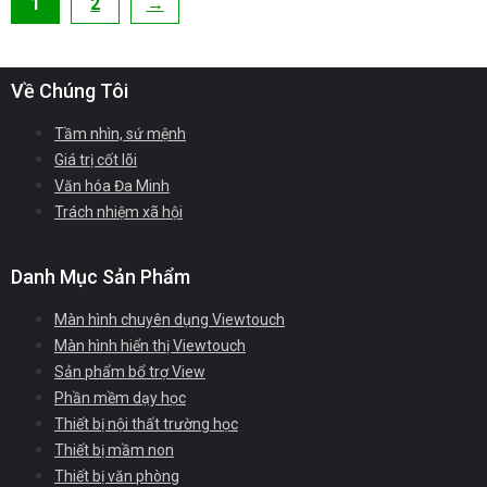
1
2
→
Về Chúng Tôi
Tầm nhìn, sứ mệnh
Giá trị cốt lõi
Văn hóa Đa Minh
Trách nhiệm xã hội
Danh Mục Sản Phẩm
Màn hình chuyên dụng Viewtouch
Màn hình hiển thị Viewtouch
Sản phẩm bổ trợ View
Phần mềm dạy học
Thiết bị nội thất trường học
Thiết bị mầm non
Thiết bị văn phòng