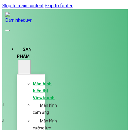
Skip to main content
Skip to footer
SẢN
PHẨM
Màn hình
hiển thị
Viewtouch
Màn hình
cảm ứng
Màn hình
cường lực