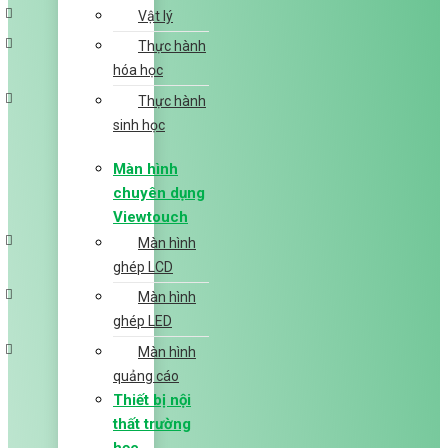
Vật lý
Thực hành
hóa học
Thực hành
sinh học
Màn hình
chuyên dụng
Viewtouch
Màn hình
ghép LCD
Màn hình
ghép LED
Màn hình
quảng cáo
Thiết bị nội
thất trường