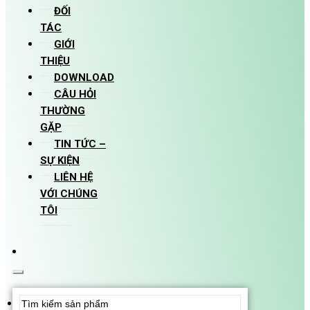
ĐỐI
TÁC
GIỚI
THIỆU
DOWNLOAD
CÂU HỎI
THƯỜNG
GẶP
TIN TỨC –
SỰ KIỆN
LIÊN HỆ
VỚI CHÚNG
TÔI
Search