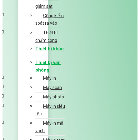
giám sát
Cổng kiểm
soát ra vào
Thiết bị
chấm công
Thiết bị khác
Thiết bị văn
phòng
Máy in
Máy scan
Máy photo
Máy in siêu
tốc
Máy in mã
vạch