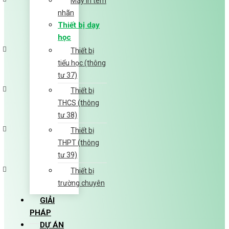
Máy in tem
nhãn
Thiết bị dạy
học
Thiết bị
tiểu học (thông
tư 37)
Thiết bị
THCS (thông
tư 38)
Thiết bị
THPT (thông
tư 39)
Thiết bị
trường chuyên
GIẢI
PHÁP
DỰ ÁN