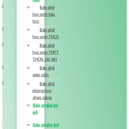
học
Bàn ghế
học sinh tiểu
học
Bàn ghế
học sinh THCS
Bàn ghế
học sinh THPT,
THCN, CĐ, ĐH
Bàn ghế
giáo viên
Bàn ghế
phòng học
chức năng
Sản phẩm từ
gỗ
Sản phẩm bổ