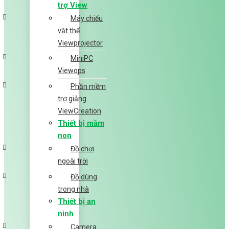
trợ View
Máy chiếu
vật thể
Viewprojector
MiniPC
Viewops
Phần mềm
trợ giảng
ViewCreation
Thiết bị mầm
non
Đồ chơi
ngoài trời
Đồ dùng
trong nhà
Thiết bị an
ninh
Camera