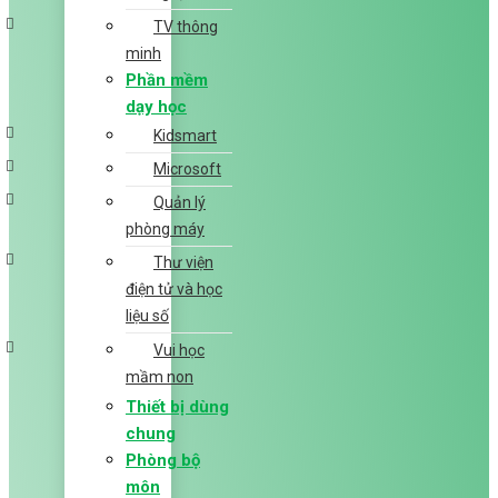
TV thông
minh
Phần mềm
dạy học
Kidsmart
Microsoft
Quản lý
phòng máy
Thư viện
điện tử và học
liệu số
Vui học
mầm non
Thiết bị dùng
chung
Phòng bộ
môn