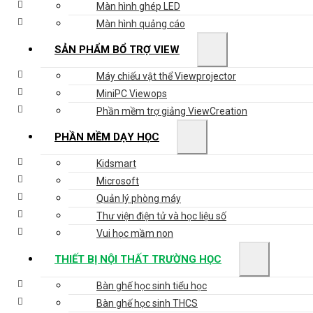
Màn hình ghép LED
Màn hình quảng cáo
SẢN PHẨM BỔ TRỢ VIEW
Máy chiếu vật thể Viewprojector
MiniPC Viewops
Phần mềm trợ giảng ViewCreation
PHẦN MỀM DẠY HỌC
Kidsmart
Microsoft
Quản lý phòng máy
Thư viện điện tử và học liệu số
Vui học mầm non
THIẾT BỊ NỘI THẤT TRƯỜNG HỌC
Bàn ghế học sinh tiểu học
Bàn ghế học sinh THCS