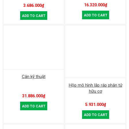
16.320.000
₫
3.686.000
₫
ADD TO CART
ADD TO CART
Cân kỹ thuật
Hộp mô hình lắp ráp phân tử
hữu cơ
31.886.000
₫
5.931.000
₫
ADD TO CART
ADD TO CART