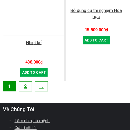
Bộ dụng cụ thí nghiệm Hóa
học
15.809.000
₫
ADD TO CART
Nhiệt kế
438.000
₫
ADD TO CART
1
2
→
Về Chúng Tôi
Tầm nhìn, sứ mệnh
Giá trị cốt lõi