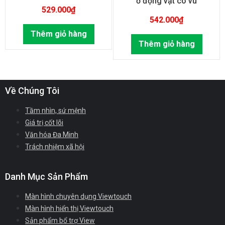
ở động vật có vú
529.000
₫
542.000
₫
Thêm giỏ hàng
Thêm giỏ hàng
Về Chúng Tôi
Tầm nhìn, sứ mệnh
Giá trị cốt lõi
Văn hóa Đa Minh
Trách nhiệm xã hội
Danh Mục Sản Phẩm
Màn hình chuyên dụng Viewtouch
Màn hình hiển thị Viewtouch
Sản phẩm bổ trợ View