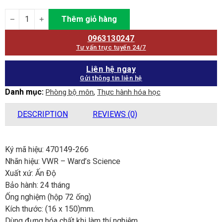
Ống nghiệm quantity
Thêm giỏ hàng
0963130247
Tư vấn trực tuyến 24/7
Liên hệ ngay
Gửi thông tin liên hệ
Danh mục:
,
Phòng bộ môn
Thực hành hóa học
DESCRIPTION
REVIEWS (0)
Ký mã hiệu: 470149-266
Nhãn hiệu: VWR – Ward’s Science
Xuất xứ: Ấn Độ
Bảo hành: 24 tháng
Ống nghiệm (hộp 72 ống)
Kích thước: (16 x 150)mm.
Dùng đựng hóa chất khi làm thí nghiệm.