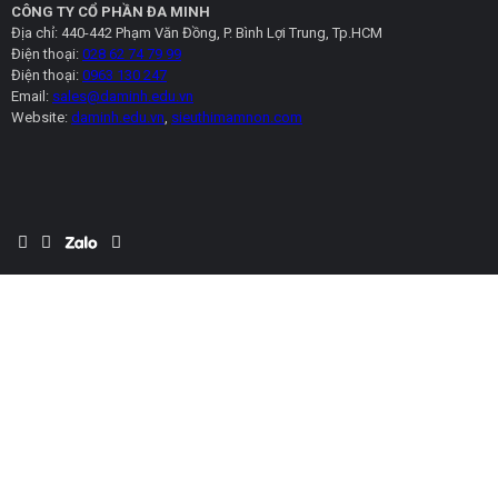
CÔNG TY CỔ PHẦN ĐA MINH
Địa chỉ: 440-442 Phạm Văn Đồng, P. Bình Lợi Trung, Tp.HCM
Điện thoại:
028 62 74 79 99
Điện thoại:
0963 130 247
Email:
sales@daminh.edu.vn
Website:
daminh.edu.vn
,
sieuthimamnon.com