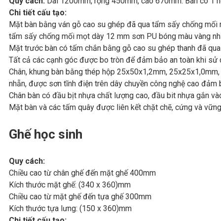
Quy cách:
Dài 1200mm, rộng 450mm, cao 670mm. Bàn có 1 ng
Chi tiết cấu tạo:
Mặt bàn bằng ván gỗ cao su ghép đã qua tẩm sấy chống mối
tẩm sấy chống mối mọt dày 12 mm sơn PU bóng màu vàng nhạ
Mặt trước bàn có tấm chắn bằng gỗ cao su ghép thanh đã qu
Tất cả các cạnh góc được bo tròn để đảm bảo an toàn khi sử 
Chân, khung bàn bằng thép hộp 25x50x1,2mm, 25x25x1,0mm, c
nhẵn, được sơn tĩnh điện trên dây chuyền công nghệ cao đảm 
Chân bàn có đầu bịt nhựa chất lượng cao, đầu bit nhựa gắn và
Mặt bàn và các tấm quây được liên kết chặt chẽ, cứng và vững
Ghế học sinh
Quy cách:
Chiều cao từ chân ghế đến mặt ghế 400mm
Kích thước mặt ghế: (340 x 360)mm
Chiều cao từ mặt ghế đến tựa ghế 300mm
Kích thước tựa lưng: (150 x 360)mm
Chi tiết cấu tạo: