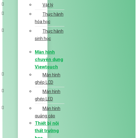
Vật lý
Thực hành
hóa học
Thực hành
sinh học
Màn hình
chuyên dụng
Viewtouch
Màn hình
ghép LCD
Màn hình
ghép LED
Màn hình
quảng cáo
Thiết bị nội
thất trường