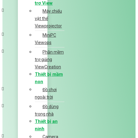
trợ View
Máy chiếu
vật thể
Viewprojector
MiniPC
Viewops
Phần mềm
trợ giảng
ViewCreation
Thiết bị mầm
non
Đồ chơi
ngoài trời
Đồ dùng
trong nhà
Thiết bị an
ninh
Camera