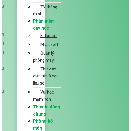
TV thông
minh
Phần mềm
dạy học
Kidsmart
Microsoft
Quản lý
phòng máy
Thư viện
điện tử và học
liệu số
Vui học
mầm non
Thiết bị dùng
chung
Phòng bộ
môn