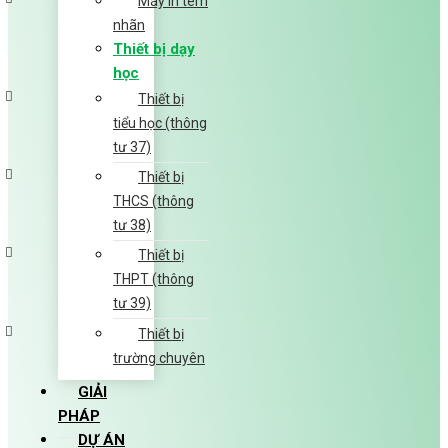
Máy in tem
nhãn
Thiết bị dạy
học
Thiết bị
tiểu học (thông
tư 37)
Thiết bị
THCS (thông
tư 38)
Thiết bị
THPT (thông
tư 39)
Thiết bị
trường chuyên
GIẢI
PHÁP
DỰ ÁN