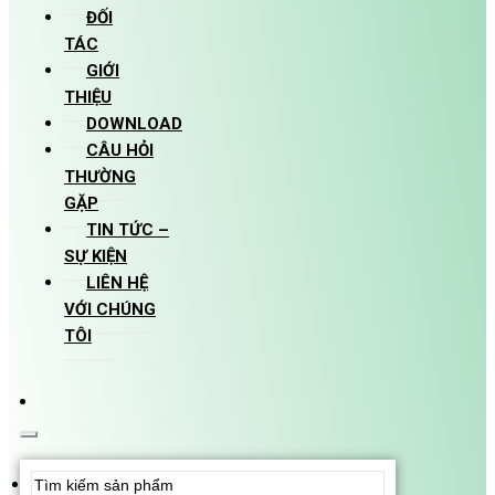
ĐỐI
TÁC
GIỚI
THIỆU
DOWNLOAD
CÂU HỎI
THƯỜNG
GẶP
TIN TỨC –
SỰ KIỆN
LIÊN HỆ
VỚI CHÚNG
TÔI
Search