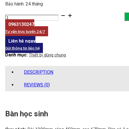
Bảo hành: 24 tháng
Bàn
ghế
0963130247
học
Tư vấn trực tuyến 24/7
sinh
Liên hệ ngay
(loại
Gửi thông tin liên hệ
1
Danh mục:
Thiết bị dùng chung
bàn,
2
ghế)
DESCRIPTION
quantity
REVIEWS (0)
Bàn học sinh