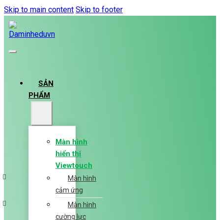
Skip to main content
Skip to footer
SẢN
PHẨM
Màn hình
hiển thị
Viewtouch
Màn hình
cảm ứng
Màn hình
cường lực