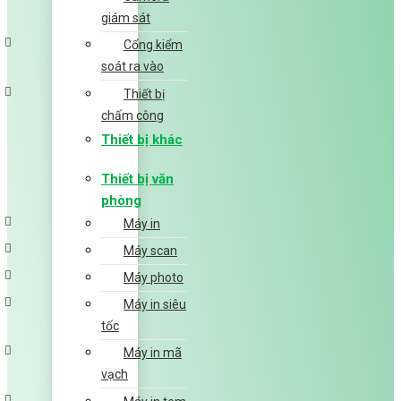
giám sát
Cổng kiểm
soát ra vào
Thiết bị
chấm công
Thiết bị khác
Thiết bị văn
phòng
Máy in
Máy scan
Máy photo
Máy in siêu
tốc
Máy in mã
vạch