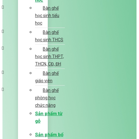
học
Bàn ghế
học sinh tiểu
học
Bàn ghế
học sinh THCS
Bàn ghế
học sinh THPT,
THCN, CĐ, ĐH
Bàn ghế
giáo viên
Bàn ghế
phòng học
chức năng
Sản phẩm từ
gỗ
Sản phẩm bổ