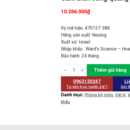
10.266.000
₫
Ký mã hiệu: 470137-386
Hãng sản xuất: Neulog
Xuất xứ: Israel
Nhập khẩu : Ward’s Science – Ho
Bảo hành: 24 tháng
Cảm biến cổng quang quantity
Thêm giỏ hàng
0963130247
Li
Tư vấn trực tuyến 24/7
Gửi t
Danh mục:
,
,
Phòng bộ môn
Vật lý
V
khẩu