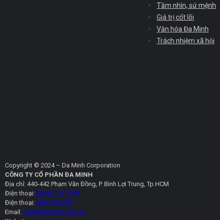
Tầm nhìn, sứ mệnh
Giá trị cốt lõi
Văn hóa Đa Minh
Trách nhiệm xã hội
Copyright © 2024 – Da Minh Corporation
CÔNG TY CỔ PHẦN ĐA MINH
Địa chỉ: 440-442 Phạm Văn Đồng, P. Bình Lợi Trung, Tp.HCM
Điện thoại:
028 62 74 79 99
Điện thoại:
0963 130 247
Email:
sales@daminh.edu.vn