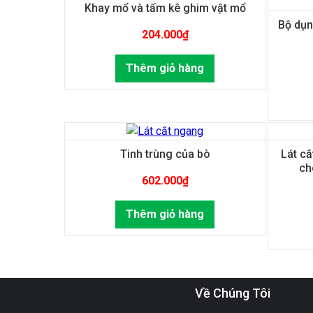
Khay mổ và tấm kê ghim vật mổ
Bộ dụn
204.000
₫
Thêm giỏ hàng
Tinh trùng của bò
Lát cắ
ch
602.000
₫
Thêm giỏ hàng
Về Chúng Tôi