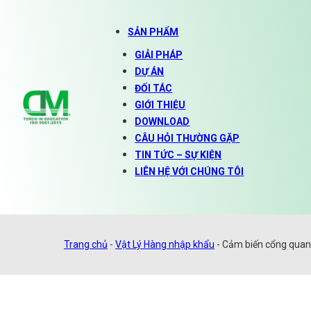
SẢN PHẨM
GIẢI PHÁP
DỰ ÁN
ĐỐI TÁC
GIỚI THIỆU
DOWNLOAD
CÂU HỎI THƯỜNG GẶP
TIN TỨC – SỰ KIỆN
LIÊN HỆ VỚI CHÚNG TÔI
Trang chủ
-
Vật Lý Hàng nhập khẩu
-
Cảm biến cổng qua