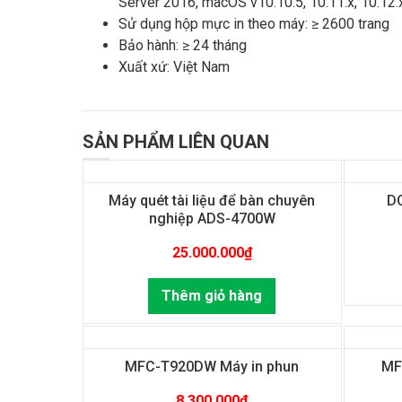
Server 2016, macOS v10.10.5, 10.11.x, 10.12.x
Sử dụng hộp mực in theo máy: ≥ 2600 trang
Bảo hành: ≥ 24 tháng
Xuất xứ: Việt Nam
SẢN PHẨM LIÊN QUAN
Máy quét tài liệu để bàn chuyên
D
nghiệp ADS-4700W
25.000.000
₫
Thêm giỏ hàng
MFC-T920DW Máy in phun
MF
8.300.000
₫