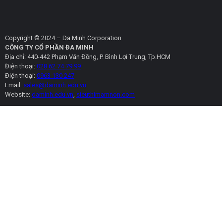
Copyright © 2024 – Da Minh Corporation
CÔNG TY CỔ PHẦN ĐA MINH
Địa chỉ: 440-442 Phạm Văn Đồng, P. Bình Lợi Trung, Tp.HCM
Điện thoại:
028 62 74 79 99
Điện thoại:
0963 130 247
Email:
sales@daminh.edu.vn
Website:
daminh.edu.vn
,
sieuthimamnon.com