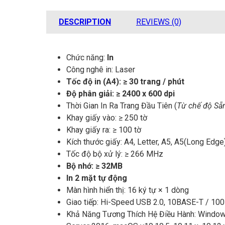
DESCRIPTION
REVIEWS (0)
Chức năng:
In
Công nghê in: Laser
Tốc độ in (A4): ≥ 30 trang / phút
Độ phân giải: ≥ 2400 x 600 dpi
Thời Gian In Ra Trang Đầu Tiên (
Từ chế độ Sẵ
Khay giấy vào: ≥ 250 tờ
Khay giấy ra: ≥ 100 tờ
Kích thước giấy: A4, Letter, A5, A5(Long Edge
Tốc độ bộ xử lý: ≥ 266 MHz
Bộ nhớ: ≥ 32MB
In 2 mặt tự động
Màn hình hiển thị: 16 ký tự × 1 dòng
Giao tiếp: Hi-Speed USB 2.0, 10BASE-T / 1
Khả Năng Tương Thích Hệ Điều Hành: Windows 