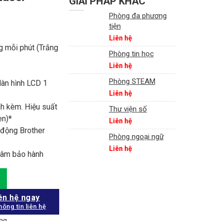
GIẢI PHÁP KHÁC
Phòng đa phương
tiện
Liên hệ
g mỗi phút (Trắng
Phòng tin học
Liên hệ
Phòng STEAM
Màn hình LCD 1
Liên hệ
h kèm. Hiệu suất
Thư viện số
en)*
Liên hệ
 động Brother
Phòng ngoại ngữ
Liên hệ
 tâm bảo hành
y
ên hệ ngay
hông tin liên hệ
òng