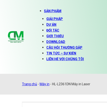
SẢN PHẨM
GIẢI PHÁP
DỰ ÁN
ĐỐI TÁC
GIỚI THIỆU
DOWNLOAD
CÂU HỎI THƯỜNG GẶP
TIN TỨC – SỰ KIỆN
LIÊN HỆ VỚI CHÚNG TÔI
Trang chủ
-
Máy in
-
HL-L2361DN Máy in Laser