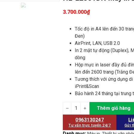
3.700.000
₫
Tốc độ in A4 lên đến 30 tran
Đen)
AirPrint, LAN, USB 2.0
In 2 mặt tự động (Duplex), 
dòng
Hộp mực in laser đầy đủ đín
lên đến 2600 trang (Trắng Đ
Tương thích với ứng dụng di
iPrint&Scan
Bảo hành 24 tháng tại trung
HL-L2361DN Máy in Laser quantit
Thêm giỏ hàng
0963130247
Li
Tư vấn trực tuyến 24/7
Gửi t
Danh mục:
,
Máy in
Thiết bị văn ph