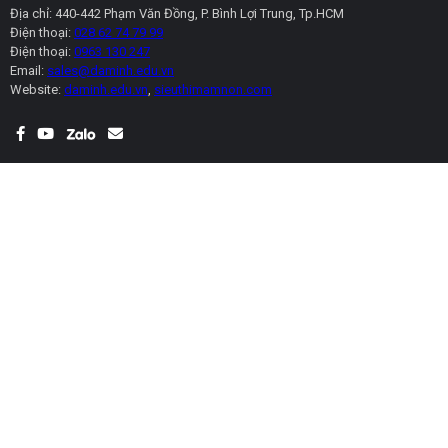
Địa chỉ: 440-442 Phạm Văn Đồng, P. Bình Lợi Trung, Tp.HCM
Điện thoại:
028 62 74 79 99
Điện thoại:
0963 130 247
Email:
sales@daminh.edu.vn
Website:
daminh.edu.vn
,
sieuthimamnon.com