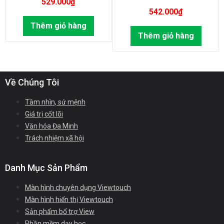
529.000
₫
542.000
₫
Thêm giỏ hàng
Thêm giỏ hàng
Về Chúng Tôi
Tầm nhìn, sứ mệnh
Giá trị cốt lõi
Văn hóa Đa Minh
Trách nhiệm xã hội
Danh Mục Sản Phẩm
Màn hình chuyên dụng Viewtouch
Màn hình hiển thị Viewtouch
Sản phẩm bổ trợ View
Phần mềm dạy học