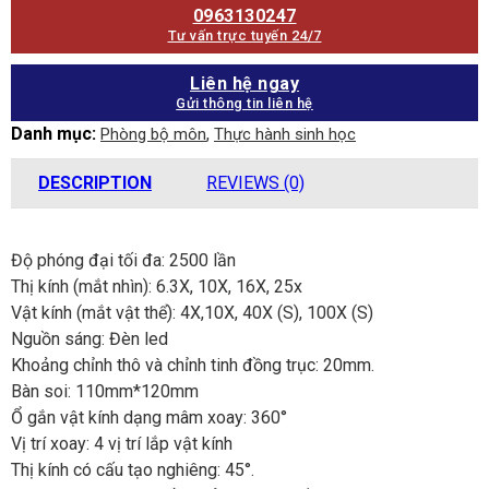
0963130247
Tư vấn trực tuyến 24/7
Liên hệ ngay
Gửi thông tin liên hệ
Danh mục:
,
Phòng bộ môn
Thực hành sinh học
DESCRIPTION
REVIEWS (0)
Độ phóng đại tối đa: 2500 lần
Thị kính (mắt nhìn): 6.3X, 10X, 16X, 25x
Vật kính (mắt vật thể): 4X,10X, 40X (S), 100X (S)
Nguồn sáng: Đèn led
Khoảng chỉnh thô và chỉnh tinh đồng trục: 20mm.
Bàn soi: 110mm*120mm
Ổ gắn vật kính dạng mâm xoay: 360°
Vị trí xoay: 4 vị trí lắp vật kính
Thị kính có cấu tạo nghiêng: 45°.