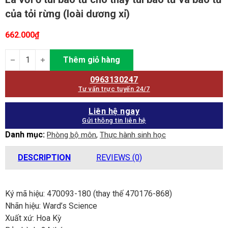
của tỏi rừng (loài dương xỉ)
662.000
₫
Lá với ổ túi bào tử cho thấy túi bào tử và bào tử của tỏi rừng (lo
Thêm giỏ hàng
0963130247
Tư vấn trực tuyến 24/7
Liên hệ ngay
Gửi thông tin liên hệ
Danh mục:
,
Phòng bộ môn
Thực hành sinh học
DESCRIPTION
REVIEWS (0)
Ký mã hiệu: 470093-180 (thay thế 470176-868)
Nhãn hiệu: Ward’s Science
Xuất xứ: Hoa Kỳ