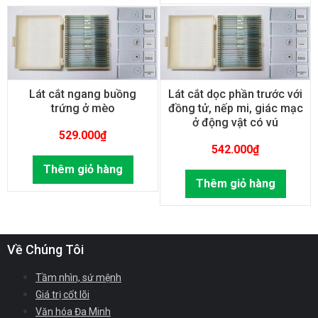
Lát cắt ngang buồng
Lát cắt dọc phần trước với
trứng ở mèo
đồng tử, nếp mi, giác mạc
ở động vật có vú
529.000
₫
542.000
₫
Thêm giỏ hàng
Thêm giỏ hàng
Về Chúng Tôi
Tầm nhìn, sứ mệnh
Giá trị cốt lõi
Văn hóa Đa Minh