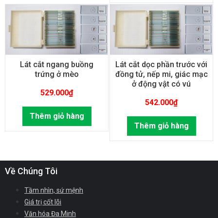
Lát cắt ngang buồng
Lát cắt dọc phần trước với
trứng ở mèo
đồng tử, nếp mi, giác mạc
ở động vật có vú
529.000
₫
542.000
₫
Thêm giỏ hàng
Thêm giỏ hàng
Về Chúng Tôi
Tầm nhìn, sứ mệnh
Giá trị cốt lõi
Văn hóa Đa Minh