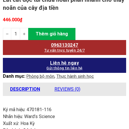
noãn của cây địa tiền
446.000
₫
Lắt cắt dọc túi chứa noãn phân nhánh cho thấy noãn của cây địa 
Thêm giỏ hàng
0963130247
Tư vấn trực tuyến 24/7
Liên hệ ngay
Gửi thông tin liên hệ
Danh mục:
,
Phòng bộ môn
Thực hành sinh học
DESCRIPTION
REVIEWS (0)
Ký mã hiệu: 470181-116
Nhãn hiệu: Ward’s Science
Xuất xứ: Hoa Kỳ