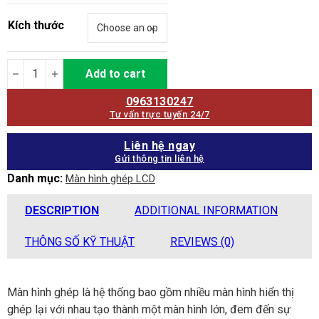
Kích thước
Màn hình ghép LCD Viewtouch lắp ráp Trung Quốc quantity
Add to cart
0963130247
Tư vấn trực tuyến 24/7
Liên hệ ngay
Gửi thông tin liên hệ
Danh mục:
Màn hình ghép LCD
DESCRIPTION
ADDITIONAL INFORMATION
THÔNG SỐ KỸ THUẬT
REVIEWS (0)
Màn hình ghép là hệ thống bao gồm nhiều màn hình hiển thị
ghép lại với nhau tạo thành một màn hình lớn, đem đến sự