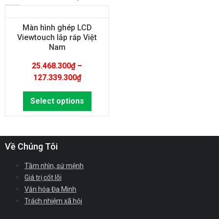
Màn hình ghép LCD
Viewtouch lắp ráp Việt
Nam
25.468.300
₫
–
127.339.300
₫
Select options
Về Chúng Tôi
Tầm nhìn, sứ mệnh
Giá trị cốt lõi
Văn hóa Đa Minh
Trách nhiệm xã hội