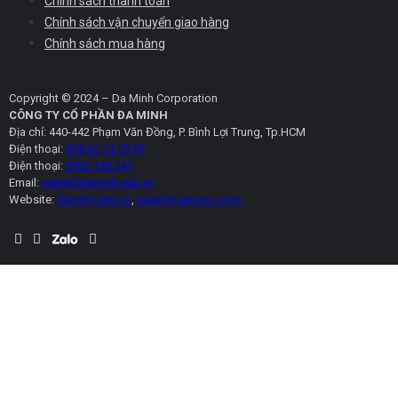
Chính sách thanh toán
Chính sách vận chuyển giao hàng
Chính sách mua hàng
Copyright © 2024 – Da Minh Corporation
CÔNG TY CỔ PHẦN ĐA MINH
Địa chỉ: 440-442 Phạm Văn Đồng, P. Bình Lợi Trung, Tp.HCM
Điện thoại:
028 62 74 79 99
Điện thoại:
0963 130 247
Email:
sales@daminh.edu.vn
Website:
daminh.edu.vn
,
sieuthimamnon.com