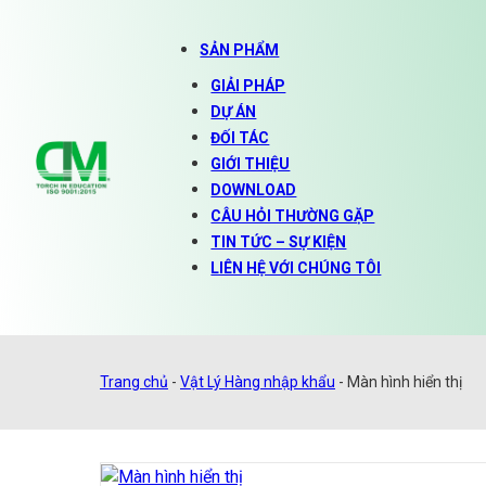
SẢN PHẨM
GIẢI PHÁP
DỰ ÁN
ĐỐI TÁC
GIỚI THIỆU
DOWNLOAD
CÂU HỎI THƯỜNG GẶP
TIN TỨC – SỰ KIỆN
LIÊN HỆ VỚI CHÚNG TÔI
Trang chủ
-
Vật Lý Hàng nhập khẩu
-
Màn hình hiển thị