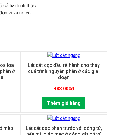
 cả hai hình thức
đơn vị và nó có
”
oa loa
Lát cắt dọc đầu rễ hành cho thấy
 phân ở
quá trình nguyên phân ở các giai
au
đoạn
488.000
₫
Thêm giỏ hàng
 ở mèo
Lát cắt dọc phần trước với đồng tử,
nếp mi, giác mạc ở động vật có vú