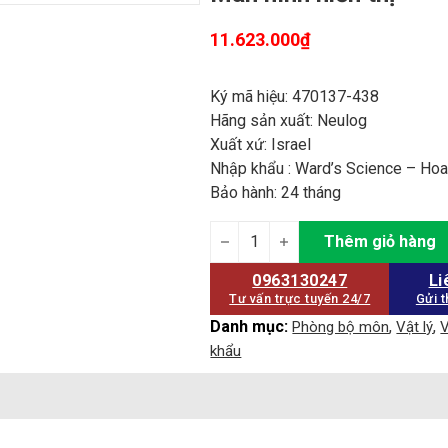
11.623.000
₫
Ký mã hiệu: 470137-438
Hãng sản xuất: Neulog
Xuất xứ: Israel
Nhập khẩu : Ward’s Science – Ho
Bảo hành: 24 tháng
Màn hình hiển thị quantity
Thêm giỏ hàng
0963130247
Li
Tư vấn trực tuyến 24/7
Gửi t
Danh mục:
,
,
Phòng bộ môn
Vật lý
V
khẩu