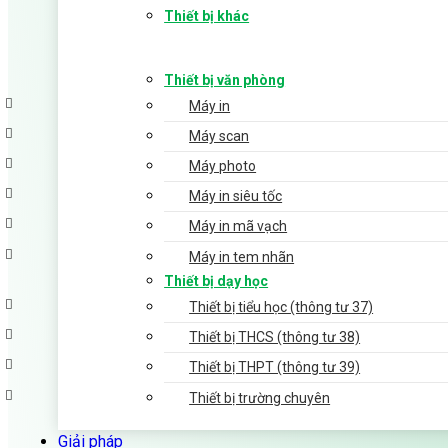
Thiết bị khác
Thiết bị văn phòng
Máy in
Máy scan
Máy photo
Máy in siêu tốc
Máy in mã vạch
Máy in tem nhãn
Thiết bị dạy học
Thiết bị tiểu học (thông tư 37)
Thiết bị THCS (thông tư 38)
Thiết bị THPT (thông tư 39)
Thiết bị trường chuyên
Giải pháp