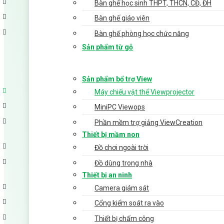
Bàn ghế học sinh THPT, THCN, CĐ, ĐH
Bàn ghế giáo viên
Bàn ghế phòng học chức năng
Sản phẩm từ gỗ
Sản phẩm bổ trợ View
Máy chiếu vật thể Viewprojector
MiniPC Viewops
Phần mềm trợ giảng ViewCreation
Thiết bị mầm non
Đồ chơi ngoài trời
Đồ dùng trong nhà
Thiết bị an ninh
Camera giám sát
Cổng kiểm soát ra vào
Thiết bị chấm công