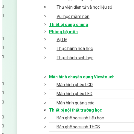
Thư viện điện tử và học liệu số
Vui học mầm non
Thiết bị dùng chung
Phòng bộ môn
Vật lý
Thực hành hóa học
Thực hành sinh học
Màn hình chuyên dụng Viewtouch
Màn hình ghép LCD
Màn hình ghép LED
Màn hình quảng cáo
Thiết bị nội thất trường học
Bàn ghế học sinh tiểu học
Bàn ghế học sinh THCS