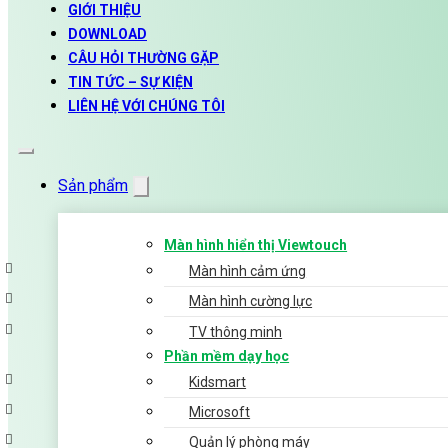
GIỚI THIỆU
DOWNLOAD
CÂU HỎI THƯỜNG GẶP
TIN TỨC – SỰ KIỆN
LIÊN HỆ VỚI CHÚNG TÔI
Sản phẩm
Màn hình hiển thị Viewtouch
Màn hình cảm ứng
Màn hình cường lực
TV thông minh
Phần mềm dạy học
Kidsmart
Microsoft
Quản lý phòng máy