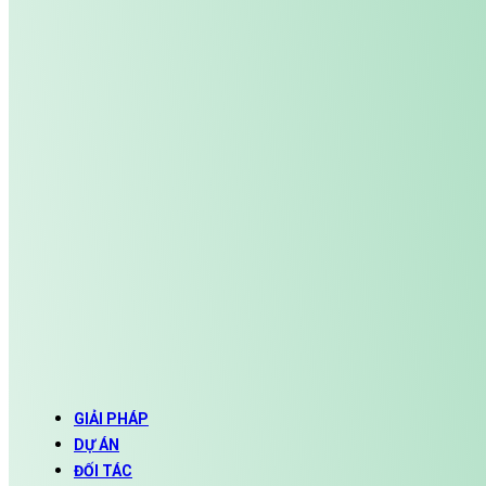
GIẢI PHÁP
DỰ ÁN
ĐỐI TÁC