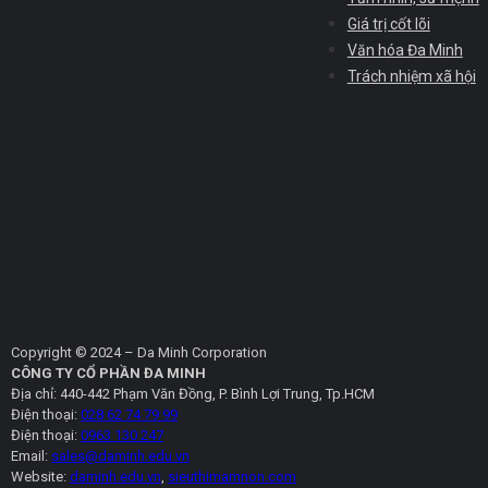
Giá trị cốt lõi
Văn hóa Đa Minh
Trách nhiệm xã hội
Copyright © 2024 – Da Minh Corporation
CÔNG TY CỔ PHẦN ĐA MINH
Địa chỉ: 440-442 Phạm Văn Đồng, P. Bình Lợi Trung, Tp.HCM
Điện thoại:
028 62 74 79 99
Điện thoại:
0963 130 247
Email:
sales@daminh.edu.vn
Website:
daminh.edu.vn
,
sieuthimamnon.com