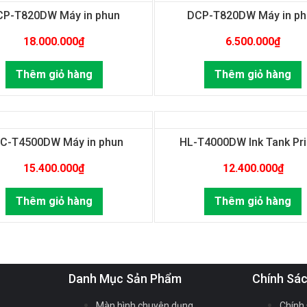
CP-T820DW Máy in phun
DCP-T820DW Máy in ph
18.000.000
₫
6.500.000
₫
Thêm giỏ hàng
Thêm giỏ hàng
C-T4500DW Máy in phun
HL-T4000DW Ink Tank Pri
15.400.000
₫
12.400.000
₫
Thêm giỏ hàng
Thêm giỏ hàng
Danh Mục Sản Phẩm
Chính Sá
Màn hình chuyên dụng
Chính