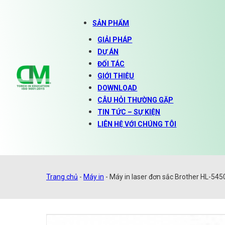
SẢN PHẨM
GIẢI PHÁP
DỰ ÁN
ĐỐI TÁC
GIỚI THIỆU
DOWNLOAD
CÂU HỎI THƯỜNG GẶP
TIN TỨC – SỰ KIỆN
LIÊN HỆ VỚI CHÚNG TÔI
Trang chủ
-
Máy in
-
Máy in laser đơn sắc Brother HL-54