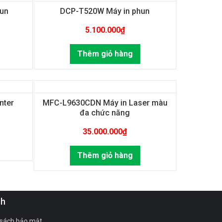
un
DCP-T520W Máy in phun
5.100.000
₫
Thêm giỏ hàng
nter
MFC-L9630CDN Máy in Laser màu
đa chức năng
35.000.000
₫
Thêm giỏ hàng
ch
 sách bảo mật