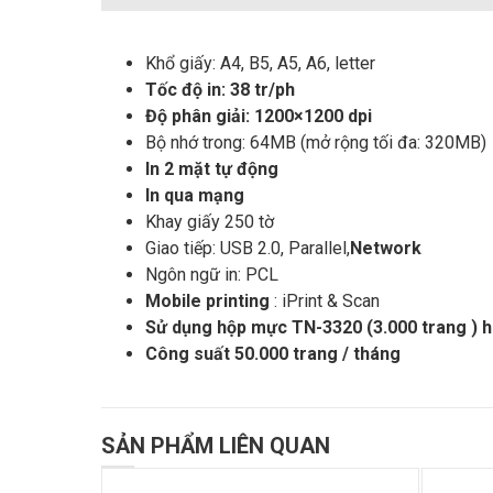
Khổ giấy: A4, B5, A5, A6, letter
Tốc độ in: 38 tr/ph
Độ phân giải: 1200×1200 dpi
Bộ nhớ trong: 64MB (mở rộng tối đa: 320MB)
In 2 mặt tự động
In qua mạng
Khay giấy 250 tờ
Giao tiếp: USB 2.0, Parallel,
Network
Ngôn ngữ in: PCL
Mobile printing
: iPrint & Scan
Sử dụng hộp mực TN-3320 (3.000 trang ) h
Công suất 50.000 trang / tháng
SẢN PHẨM LIÊN QUAN