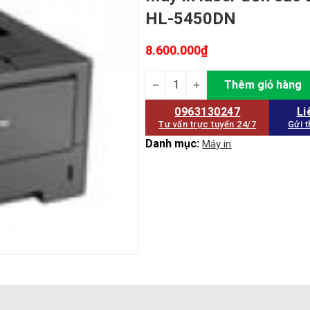
HL-5450DN
8.600.000
₫
Máy in laser đơn sắc Brother HL-
Thêm giỏ hàng
0963130247
Li
Tư vấn trực tuyến 24/7
Gửi t
Danh mục:
Máy in