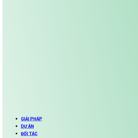
GIẢI PHÁP
DỰ ÁN
ĐỐI TÁC