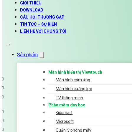
GIỚI THIỆU
DOWNLOAD
CÂU HỎI THƯỜNG GẶP
TIN TỨC – SỰ KIỆN
LIÊN HỆ VỚI CHÚNG TÔI
Sản phẩm
Màn hình hiển thị Viewtouch
Màn hình cảm ứng
Màn hình cường lực
TV thông minh
Phần mềm dạy học
Kidsmart
Microsoft
Quản lý phòng máy