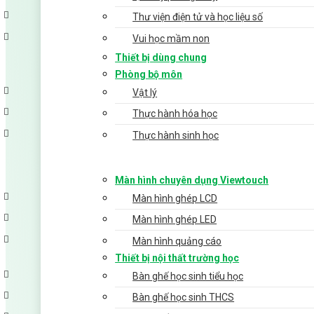
Thư viện điện tử và học liệu số
Vui học mầm non
Thiết bị dùng chung
Phòng bộ môn
Vật lý
Thực hành hóa học
Thực hành sinh học
Màn hình chuyên dụng Viewtouch
Màn hình ghép LCD
Màn hình ghép LED
Màn hình quảng cáo
Thiết bị nội thất trường học
Bàn ghế học sinh tiểu học
Bàn ghế học sinh THCS