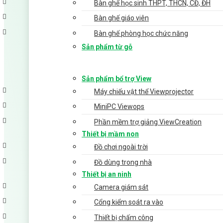
Bàn ghế học sinh THPT, THCN, CĐ, ĐH
Bàn ghế giáo viên
Bàn ghế phòng học chức năng
Sản phẩm từ gỗ
Sản phẩm bổ trợ View
Máy chiếu vật thể Viewprojector
MiniPC Viewops
Phần mềm trợ giảng ViewCreation
Thiết bị mầm non
Đồ chơi ngoài trời
Đồ dùng trong nhà
Thiết bị an ninh
Camera giám sát
Cổng kiểm soát ra vào
Thiết bị chấm công