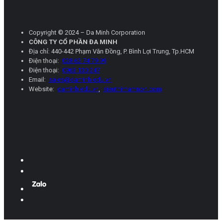
Copyright © 2024 – Da Minh Corporation
CÔNG TY CỔ PHẦN ĐA MINH
Địa chỉ: 440-442 Phạm Văn Đồng, P. Bình Lợi Trung, Tp.HCM
Điện thoại:
028 62 74 79 99
Điện thoại:
0963 130 247
Email:
sales@daminh.edu.vn
Website:
daminh.edu.vn
,
sieuthimamnon.com