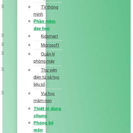
TV thông
minh
Phần mềm
dạy học
Kidsmart
Microsoft
Quản lý
phòng máy
Thư viện
điện tử và học
liệu số
Vui học
mầm non
Thiết bị dùng
chung
Phòng bộ
môn