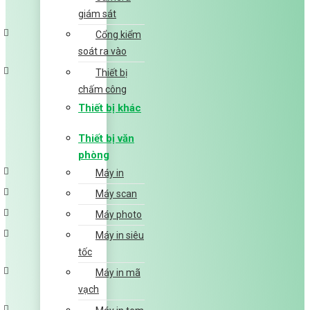
giám sát
Cổng kiểm
soát ra vào
Thiết bị
chấm công
Thiết bị khác
Thiết bị văn
phòng
Máy in
Máy scan
Máy photo
Máy in siêu
tốc
Máy in mã
vạch