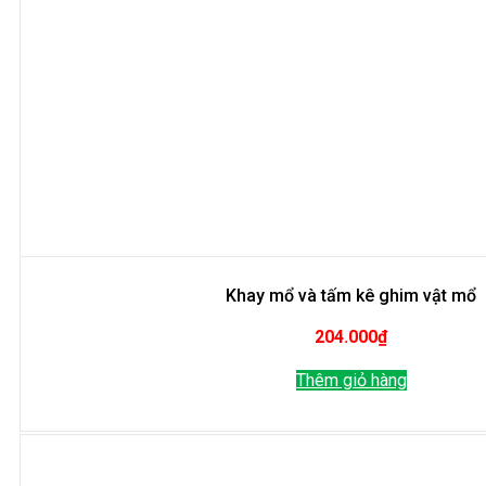
Khay mổ và tấm kê ghim vật mổ
204.000
₫
Thêm giỏ hàng