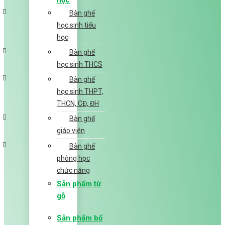
học
Bàn ghế
học sinh tiểu
học
Bàn ghế
học sinh THCS
Bàn ghế
học sinh THPT,
THCN, CĐ, ĐH
Bàn ghế
giáo viên
Bàn ghế
phòng học
chức năng
Sản phẩm từ
gỗ
Sản phẩm bổ