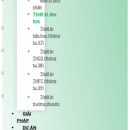
Máy in tem
nhãn
Thiết bị dạy
học
Thiết bị
tiểu học (thông
tư 37)
Thiết bị
THCS (thông
tư 38)
Thiết bị
THPT (thông
tư 39)
Thiết bị
trường chuyên
GIẢI
PHÁP
DỰ ÁN