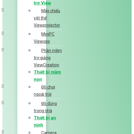
trợ View
Máy chiếu
vật thể
Viewprojector
MiniPC
Viewops
Phần mềm
trợ giảng
ViewCreation
Thiết bị mầm
non
Đồ chơi
ngoài trời
Đồ dùng
trong nhà
Thiết bị an
ninh
Camera