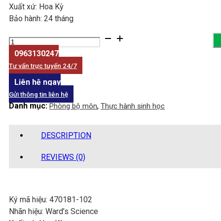
Xuất xứ: Hoa Kỳ
Bảo hành: 24 tháng
Nấm
mốc
0963130247
đen,
Tư vấn trực tuyến 24/7
túi
Liên hệ ngay
bào
Gửi thông tin liên hệ
tử
Danh mục:
,
Phòng bộ môn
Thực hành sinh học
và
hệ
sợi
DESCRIPTION
quantity
REVIEWS (0)
Ký mã hiệu: 470181-102
Nhãn hiệu: Ward’s Science