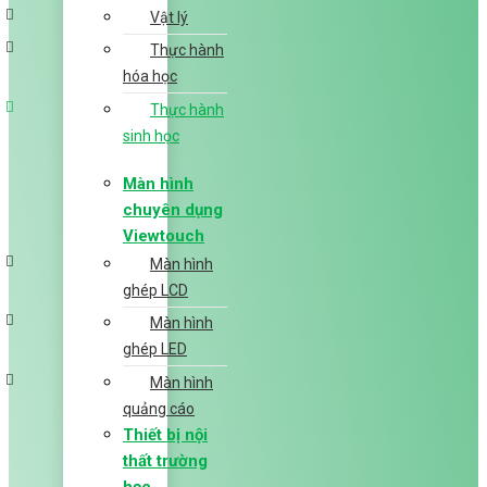
Vật lý
Thực hành
hóa học
Thực hành
sinh học
Màn hình
chuyên dụng
Viewtouch
Màn hình
ghép LCD
Màn hình
ghép LED
Màn hình
quảng cáo
Thiết bị nội
thất trường