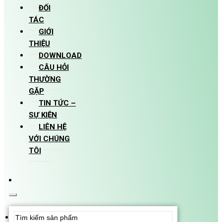
ĐỐI
TÁC
GIỚI
THIỆU
DOWNLOAD
CÂU HỎI
THƯỜNG
GẶP
TIN TỨC –
SỰ KIỆN
LIÊN HỆ
VỚI CHÚNG
TÔI
Search