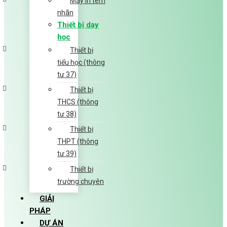
Máy in tem
nhãn
Thiết bị dạy
học
Thiết bị
tiểu học (thông
tư 37)
Thiết bị
THCS (thông
tư 38)
Thiết bị
THPT (thông
tư 39)
Thiết bị
trường chuyên
GIẢI
PHÁP
DỰ ÁN