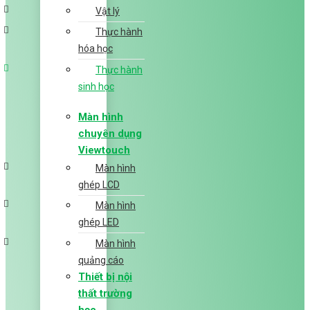
Vật lý
Thực hành
hóa học
Thực hành
sinh học
Màn hình
chuyên dụng
Viewtouch
Màn hình
ghép LCD
Màn hình
ghép LED
Màn hình
quảng cáo
Thiết bị nội
thất trường