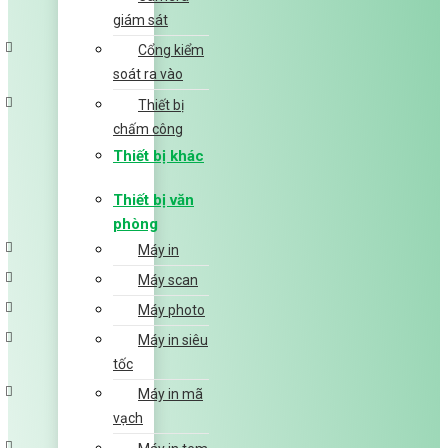
giám sát
Cổng kiểm
soát ra vào
Thiết bị
chấm công
Thiết bị khác
Thiết bị văn
phòng
Máy in
Máy scan
Máy photo
Máy in siêu
tốc
Máy in mã
vạch