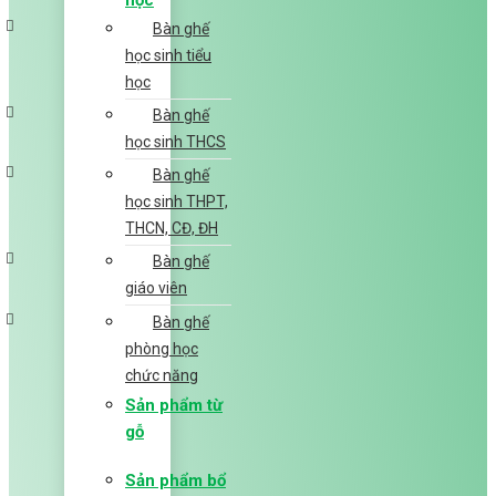
học
Bàn ghế
học sinh tiểu
học
Bàn ghế
học sinh THCS
Bàn ghế
học sinh THPT,
THCN, CĐ, ĐH
Bàn ghế
giáo viên
Bàn ghế
phòng học
chức năng
Sản phẩm từ
gỗ
Sản phẩm bổ