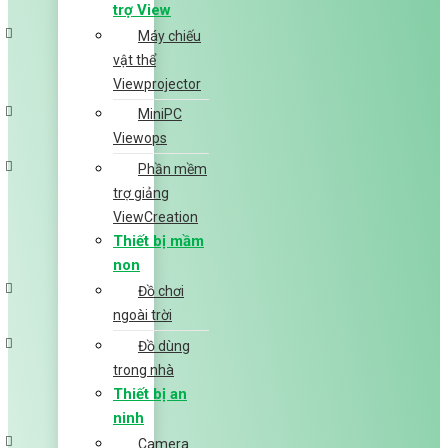
trợ View
Máy chiếu
vật thể
Viewprojector
MiniPC
Viewops
Phần mềm
trợ giảng
ViewCreation
Thiết bị mầm
non
Đồ chơi
ngoài trời
Đồ dùng
trong nhà
Thiết bị an
ninh
Camera