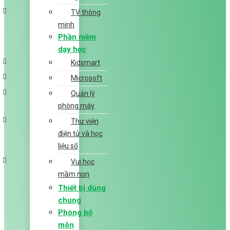
TV thông
minh
Phần mềm
dạy học
Kidsmart
Microsoft
Quản lý
phòng máy
Thư viện
điện tử và học
liệu số
Vui học
mầm non
Thiết bị dùng
chung
Phòng bộ
môn