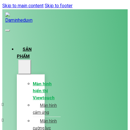
Skip to main content
Skip to footer
SẢN
PHẨM
Màn hình
hiển thị
Viewtouch
Màn hình
cảm ứng
Màn hình
cường lực