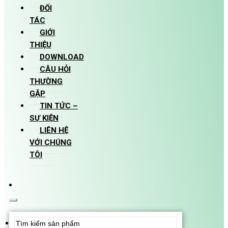
ĐỐI
TÁC
GIỚI
THIỆU
DOWNLOAD
CÂU HỎI
THƯỜNG
GẶP
TIN TỨC –
SỰ KIỆN
LIÊN HỆ
VỚI CHÚNG
TÔI
Search