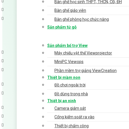
Bàn ghế học sinh THPT, THCN, CĐ, ĐH
Bàn ghế giáo viên
Bàn ghế phòng học chức năng
Sản phẩm từ gỗ
Sản phẩm bổ trợ View
Máy chiếu vật thể Viewprojector
MiniPC Viewops
Phần mềm trợ giảng ViewCreation
Thiết bị mầm non
Đồ chơi ngoài trời
Đồ dùng trong nhà
Thiết bị an ninh
Camera giám sát
Cổng kiểm soát ra vào
Thiết bị chấm công