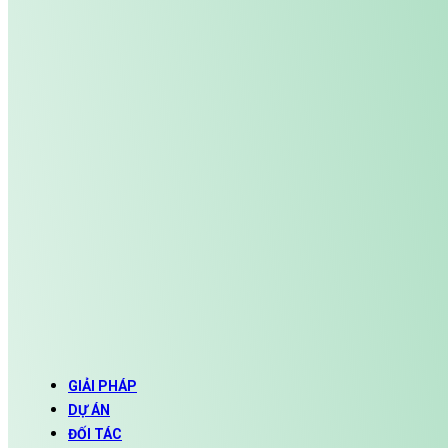
GIẢI PHÁP
DỰ ÁN
ĐỐI TÁC