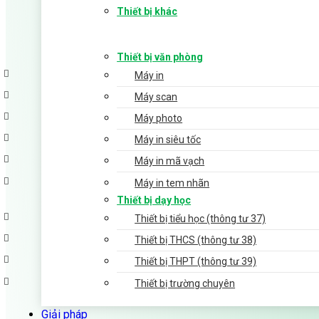
Thiết bị khác
Thiết bị văn phòng
Máy in
Máy scan
Máy photo
Máy in siêu tốc
Máy in mã vạch
Máy in tem nhãn
Thiết bị dạy học
Thiết bị tiểu học (thông tư 37)
Thiết bị THCS (thông tư 38)
Thiết bị THPT (thông tư 39)
Thiết bị trường chuyên
Giải pháp