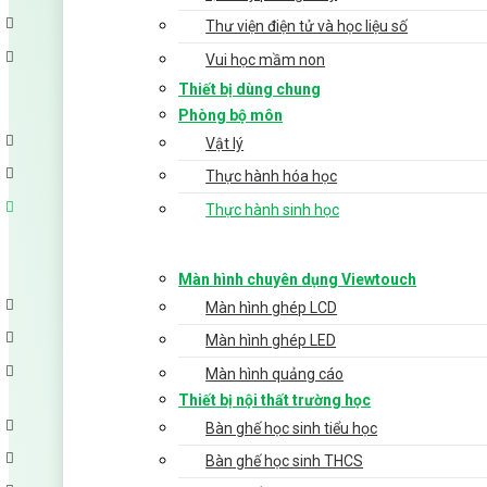
Thư viện điện tử và học liệu số
Vui học mầm non
Thiết bị dùng chung
Phòng bộ môn
Vật lý
Thực hành hóa học
Thực hành sinh học
Màn hình chuyên dụng Viewtouch
Màn hình ghép LCD
Màn hình ghép LED
Màn hình quảng cáo
Thiết bị nội thất trường học
Bàn ghế học sinh tiểu học
Bàn ghế học sinh THCS