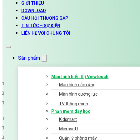
GIỚI THIỆU
DOWNLOAD
CÂU HỎI THƯỜNG GẶP
TIN TỨC – SỰ KIỆN
LIÊN HỆ VỚI CHÚNG TÔI
Sản phẩm
Màn hình hiển thị Viewtouch
Màn hình cảm ứng
Màn hình cường lực
TV thông minh
Phần mềm dạy học
Kidsmart
Microsoft
Quản lý phòng máy