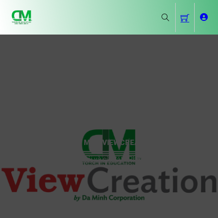
PHẦN MỀM VIEWCREATION
Trang chủ
-
Hướng dẫn tải và cài đặt
-
Phần mềm ViewCreation