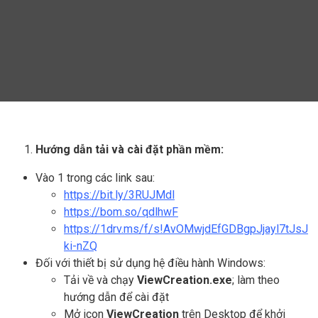
Hướng dẫn tải và cài đặt phần mềm:
Vào 1 trong các link sau:
https://bit.ly/3RUJMdl
https://bom.so/qdlhwF
https://1drv.ms/f/s!AvOMwjdEfGDBgpJjayl7tJsJ
ki-nZQ
Đối với thiết bị sử dụng hệ điều hành Windows:
Tải về và chạy
ViewCreation
.exe
; làm theo
hướng dẫn để cài đặt
Mở icon
ViewCreation
trên Desktop để khởi