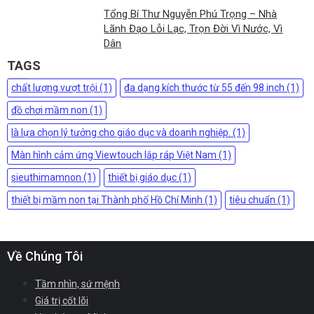
Tổng Bí Thư Nguyễn Phú Trọng – Nhà
Lãnh Đạo Lỗi Lạc, Trọn Đời Vì Nước, Vì
Dân
TAGS
chất lượng vượt trội (1)
đa dạng kích thước từ 55 đến 98 inch (1)
đồ chơi mầm non (1)
là lựa chọn lý tưởng cho giáo dục và doanh nghiệp. (1)
Màn hình cảm ứng Viewtouch lắp ráp Việt Nam (1)
sieuthimamnon (1)
thiết bị giáo dục (1)
thiết bị mầm non tại Thành phố Hồ Chí Minh (1)
tiêu chuẩn (1)
Về Chúng Tôi
Tầm nhìn, sứ mệnh
Giá trị cốt lõi