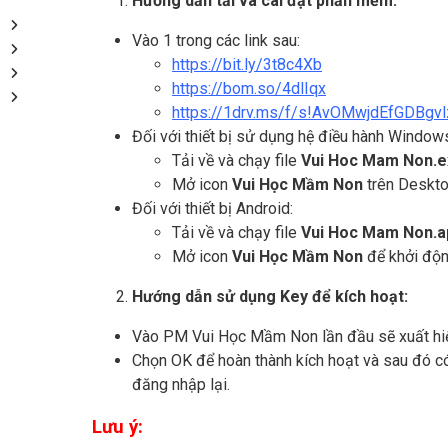
Hướng dẫn tải và cài đặt phần mềm:
Vào 1 trong các link sau:
https://bit.ly/3t8c4Xb
https://bom.so/4dlIqx
https://1drv.ms/f/s!AvOMwjdEfGDBg
Đối với thiết bị sử dụng hệ điều hành Window
Tải về và chạy file
Vui Hoc Mam Non.e
Mở icon
Vui Học Mầm Non
trên Deskto
Đối với thiết bị Android:
Tải về và chạy file
Vui Hoc Mam Non.a
Mở icon
Vui Học Mầm Non
để khởi độn
Hướng dẫn sử dụng Key để kích hoạt:
Vào PM Vui Học Mầm Non lần đầu sẽ xuất hiện
Chọn OK để hoàn thành kích hoạt và sau đó 
đăng nhập lại.
Lưu ý: