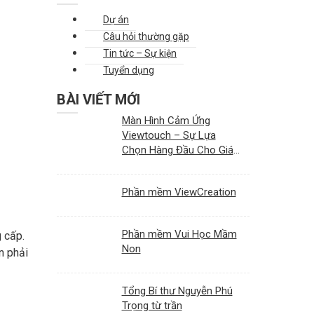
Dự án
Câu hỏi thường gặp
Tin tức – Sự kiện
Tuyển dụng
BÀI VIẾT MỚI
Màn Hình Cảm Ứng
Viewtouch – Sự Lựa
Chọn Hàng Đầu Cho Giáo
Dục Và Doanh Nghiệp
Phần mềm ViewCreation
Phần mềm Vui Học Mầm
 cấp.
Non
n phải
Tổng Bí thư Nguyễn Phú
Trọng từ trần