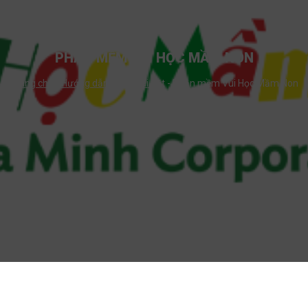
PHẦN MỀM VUI HỌC MẦM NON
Trang chủ
-
Hướng dẫn tải và cài đặt
-
Phần mềm Vui Học Mầm Non