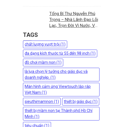
Tổng Bí Thư Nguyễn Phú
Trọng – Nhà Lãnh Đạo Lỗi
Lạc, Trọn Đời Vì Nước, Vì
Dân
TAGS
chất lượng vượt trội (1)
đa dạng kích thước từ 55 đến 98 inch (1)
đồ chơi mầm non (1)
là lựa chọn lý tưởng cho giáo dục và
doanh nghiệp. (1)
Màn hình cảm ứng Viewtouch lắp ráp
Việt Nam (1)
sieuthimamnon (1)
thiết bị giáo dục (1)
thiết bị mầm non tại Thành phố Hồ Chí
Minh (1)
tiêu chuẩn (1)