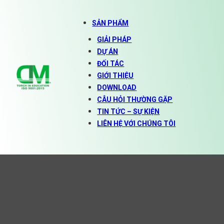
SẢN PHẨM
GIẢI PHÁP
DỰ ÁN
ĐỐI TÁC
GIỚI THIỆU
DOWNLOAD
CÂU HỎI THƯỜNG GẶP
TIN TỨC – SỰ KIỆN
LIÊN HỆ VỚI CHÚNG TÔI